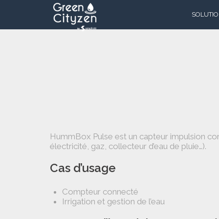
SOLUTI
Réseau p
Réseau
d’assain
Accès à l
potable
Arrosage
intelligen
HummBox Pulse est un capteur impulsion conn
électricité, gaz, collecteur d’eau de pluie…).
Tank Mon
Cas d’usage
Alerte ge
Compteur connecté
Irrigation et gestion de l’eau