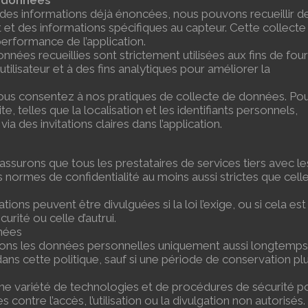
s données
 des informations déjà énoncées, nous pouvons recueillir d
 et des informations spécifiques au capteur. Cette collecte f
Contact sec
 performance de l’application.
nnées recueillies sont strictement utilisées aux fins de four
Impulsion –
tilisateur et à des fins analytiques pour améliorer la
Pulse
, vous consentez à nos pratiques de collecte de données. Pou
Controleur de
 telles que la localisation et les identifiants personnels,
vanne
 des invitations claires dans l’application.
 assurons que tous les prestataires de services tiers avec l
ormes de confidentialité au moins aussi strictes que cell
ions peuvent être divulguées si la loi l’exige, ou si cela est
rité ou celle d’autrui.
nnées
vons les données personnelles uniquement aussi longtemp
 dans cette politique, sauf si une période de conservation pl
ne variété de technologies et de procédures de sécurité p
contre l’accès, l’utilisation ou la divulgation non autorisés.