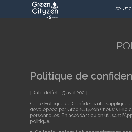
SOLUTI
Réseau p
Réseau
d’assain
PO
Accès à l
potable
Arrosage
Politique de confiden
intelligen
Tank Mon
[Date d’effet: 15 avril 2024]
Alerte ge
Cette Politique de Confidentialité s’applique à
développée par GreenCityZen (“nous”). Elle 
personnelles. En accédant ou en utilisant l’Ap
politique.