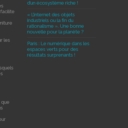
d’un écosystème riche !
es
acilite
« L’internet des objets
industriels ou la fin du
niture
rationalisme ». Une bonne
nouvelle pour la planète ?
r les
Paris : Le numérique dans les
espaces verts pour des
résultats surprenants !
esquels
es
s que
us
our