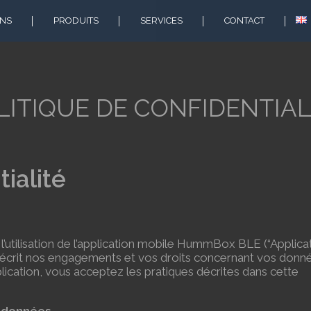
ONS
PRODUITS
SERVICES
CONTACT
luvial
Niveau Ultrason
Partenaires
Pression piezo
issement
nappes
LITIQUE DE CONFIDENTIAL
’eau
Pression réseau
Humidité du sol
tialité
t
Station météo
itoring
Pluviomètre
l
Température &
 l’utilisation de l’application mobile HummBox BLE (“Applicat
Humidité
décrit nos engagements et vos droits concernant vos donn
plication, vous acceptez les pratiques décrites dans cette
H2S ppb / ppm
Température