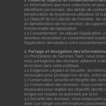
1. Collecte, objectif et consentement de
1.1 Informations que nous collectons :en plus
identifiants personnels, des détails de contact
l’amélioration de l’expérience utilisateur et la
1.2 Objectif de la Collecte de Données : les do
et d’amélioration de nos services, de support u
fonctionnalité de l’application.
1.3 Consentement : en utilisant l’Application
données nécessitant un consentement explicite,
l’Application demandera votre consentement via
2. Partage et divulgation des informations
2.1 Prestataires de Services Tiers : nous nous
nous partageons des données adhèrent à des n
énoncées dans cette politique.
2.2 Exigences Légales et Sécurité : les informat
nécessaire pour protéger nos droits, votre sécu
3. Conservation, sécurité et intégrité des do
3.1 Conservation des données : nous conser
nécessaire pour réaliser les objectifs décrits
longue est requise ou autorisée par la loi.
3.2 Sécurité des données : nous employons u
aider à protéger vos informations personnelles 