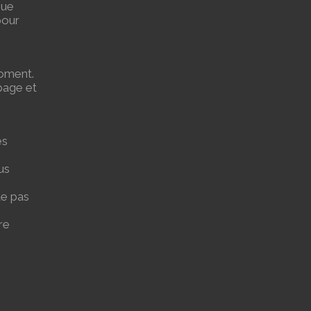
que
pour
moment.
page et
es
us
te pas
re