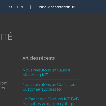
SUPPORT
Politique de confidentialité
ITÉ
Articles récents
Nous recrutons un Sales &
Marketing IoT
ion”),
Nous recrutons un Consultant
ées
Customer success IoT
Le Radar des Startups IoT B2B
françaises 2019 : décryptage