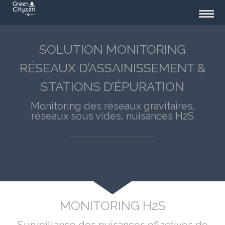
SOLUTION MONITORING
RÉSEAUX D’ASSAINISSEMENT &
STATIONS D’ÉPURATION
Monitoring des réseaux gravitaires,
réseaux sous vides, nuisances H2S
MONITORING H2S