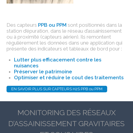
Des capteurs
PPB ou PPM
sont positionnés dans la
station d’épuration, dans le réseau d’assainissement
ou à proximité (capteurs aérien). Ils remontent
régulièrement les données dans une application qui
présente des indicateurs et tableaux de bord pour :
Lutter plus efficacement contre les
nuisances
Préserver le patrimoine
Optimiser et réduire le cout des traitements
EN SAVOIR PLUS SUR CAPTEURS H2S PPB ou PPM
MONITORING DES RÉSEAUX
D’ASSAINISSEMENT GRAVITAIRES