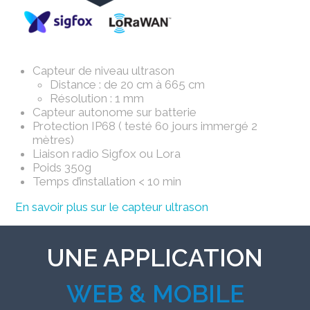
Capteur de niveau ultrason
Distance : de 20 cm à 665 cm
Résolution : 1 mm
Capteur autonome sur batterie
Protection IP68 ( testé 60 jours immergé 2
mètres)
Liaison radio Sigfox ou Lora
Poids 350g
Temps d’installation < 10 min
En savoir plus sur le capteur ultrason
UNE APPLICATION
WEB & MOBILE